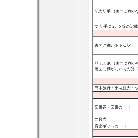
記念切手 （裏面に糊がな
※ 切手に 20+5 等の
裏面に糊がある状態
登記印紙 （裏面に糊が
裏面に糊がないものは -
日本旅行・東急観光・
図書券・図書カード
文具券
音楽ギフトカード