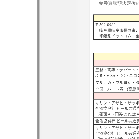
金券買取額決定後
〒502-0082
岐阜県岐阜市長良東2丁目
印鑑堂ドットコム 金
三越・高専・デパート
JCB・VISA・DC・
マルナカ・マルヨシ・
全国デパート券 （高島
キリン・アサヒ・サッ
全酒協発行 ビール共通券 
（額面 457円券 または 
全酒協発行 ビール共通券 3
キリン・アサヒ・サッ
全酒協発行 ビール共通
（額面 672円券 または 6