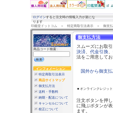
ログイン
すると注文時の情報入力が楽にな
ります
印鑑堂ドットコム
＞
特定商取引法表示
＞ 御支払
御支払方法
スムーズにお取引
商品コード検索 :
決済
、
代金引換
、
法をご用意してお
インフォメーション
国外から御支払
特定商取引法表示
商品サイトマップ
御支払方法
■ オンラインクレジッ
送料・手数料
納期・配送について
注文ボタンを押し
キャンセルについて
に飛ぶボタンが表
校正について
ます。