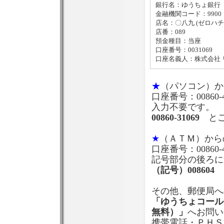
銀行名：ゆうちょ銀行
金融機関コード：9900
店名：〇八九 (ゼロハチ
店番：089
預金種目：当座
口座番号：0031069
口座名義人：株式会社 
★
（パソコン）か
口座番号：0086
入力不要です。
00860-31069
とご
★
（ＡＴＭ）から
口座番号：0086
記号部分の後ろに
（記号）008604 
その他、郵便局へ
「ゆうちょコールセ
無料）」
へお問い
携帯電話・ＰＨＳ