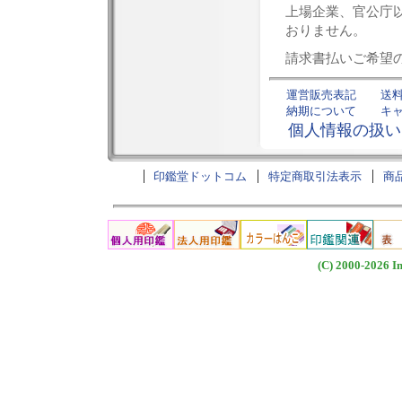
上場企業、官公庁
おりません。
請求書払いご希望
運営販売表記
送
納期について
キ
個人情報の扱い
印鑑堂ドットコム
特定商取引法表示
商
(C) 2000-2026 I