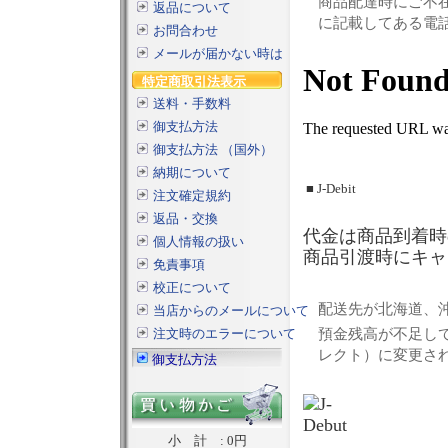
商品配達時にご不
返品について
に記載してある電
お問合わせ
メールが届かない時は
特定商取引法表示
送料・手数料
御支払方法
御支払方法 （国外）
納期について
■ J-Debit
注文確定規約
返品・交換
代金は商品到着時
個人情報の扱い
商品引渡時にキャ
免責事項
校正について
配送先が北海道、
当店からのメールについて
預金残高が不足し
注文時のエラーについて
レクト）に変更さ
御支払方法