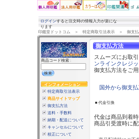
ログイン
すると注文時の情報入力が楽にな
ります
印鑑堂ドットコム
＞
特定商取引法表示
＞ 御支払
御支払方法
スムーズにお取引
商品コード検索 :
ンラインクレジッ
御支払方法をご用
インフォメーション
国外から御支払
特定商取引法表示
商品サイトマップ
■ 代金引換
御支払方法
送料・手数料
代金は商品到着時
納期・配送について
商品引受渡時に配
キャンセルについて
校正について