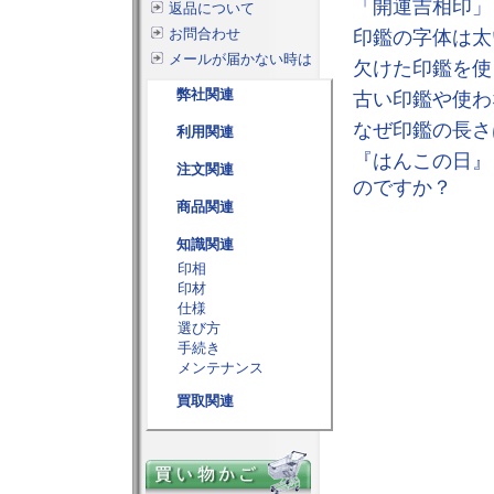
「開運吉相印」
返品について
お問合わせ
印鑑の字体は太
メールが届かない時は
欠けた印鑑を使
弊社関連
古い印鑑や使わ
なぜ印鑑の長さ
利用関連
『はんこの日』
注文関連
のですか？
商品関連
知識関連
印相
印材
仕様
選び方
手続き
メンテナンス
買取関連