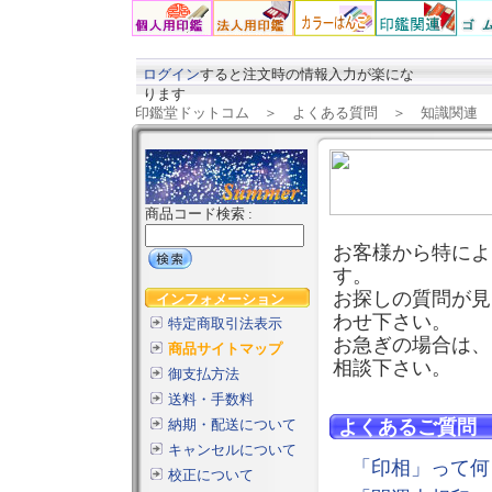
ログイン
すると注文時の情報入力が楽にな
ります
印鑑堂ドットコム
＞
よくある質問
＞
知識関連
商品コード検索 :
お客様から特によ
す。
お探しの質問が見
インフォメーション
わせ下さい。
特定商取引法表示
お急ぎの場合は、
商品サイトマップ
相談下さい。
御支払方法
送料・手数料
納期・配送について
よくあるご質問
キャンセルについて
「印相」って何
校正について