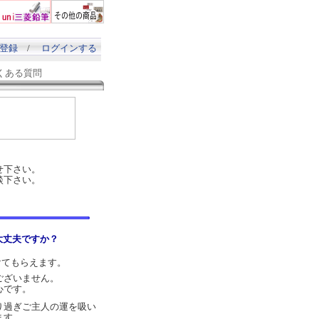
登録
/
ログインする
くある質問
。
せ下さい。
談下さい。
大丈夫ですか？
けてもらえます。
ございません。
心です。
り過ぎご主人の運を吸い
ます。