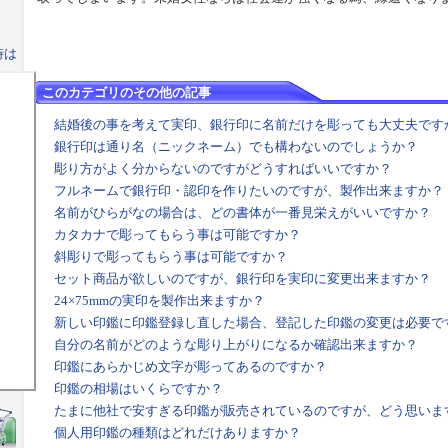
時は
このカテゴリのその他の記事
結婚後の事を考えて実印、銀行印に名前だけを彫っても大丈夫です
銀行印は通り名（ニックネーム）でも構わないのでしょうか？
彫り方がよく分からないのですがどうすればいいですか？
フルネームで銀行印・認印を作りたいのですが、製作出来ますか？
名前がひらがなの場合は、どの書体が一番見栄えがいいですか？
カタカナで彫ってもらう事は可能ですか？
斜彫りで彫ってもらう事は可能ですか？
セット商品が欲しいのですが、銀行印を実印に変更出来ますか？
24×75mmの実印を製作出来ますか？
新しい印鑑に印鑑登録し直した場合、登記した印鑑の変更は必要で
自分の名前がどのような彫り上がりになるか確認出来ますか？
印鑑にあらかじめ文字が彫ってあるのですか？
印鑑の相場はいくらですか？
たまに他社で安すぎる印鑑が販売されているのですが、どう思いま
個人用印鑑の種類はどれだけありますか？