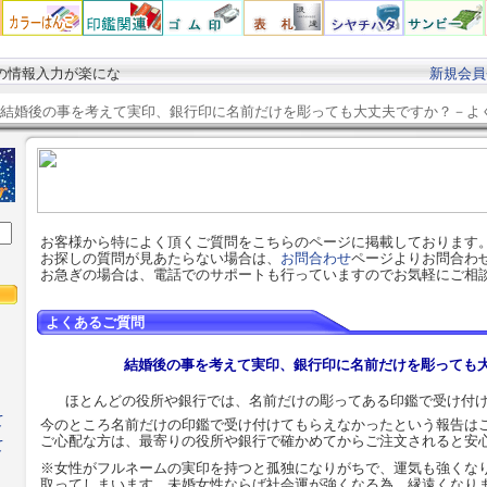
の情報入力が楽にな
新規会員
結婚後の事を考えて実印、銀行印に名前だけを彫っても大丈夫ですか？－
よ
お客様から特によく頂くご質問をこちらのページに掲載しております
お探しの質問が見あたらない場合は、
お問合わせ
ページよりお問合わ
お急ぎの場合は、電話でのサポートも行っていますのでお気軽にご相
よくあるご質問
結婚後の事を考えて実印、銀行印に名前だけを彫っても
ほとんどの役所や銀行では、名前だけの彫ってある
印鑑
で受け付
て
今のところ名前だけの
印鑑
で受け付けてもらえなかったという報告は
ご心配な方は、最寄りの役所や銀行で確かめてからご注文されると安
て
※女性がフルネームの実印を持つと孤独になりがちで、運気も強くな
取ってしまいます。未婚女性ならば社会運が強くなる為、縁遠くなり